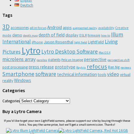
English
Deutsch
Tags
3D
Android
apps
accessories
all in focus
Creative
availability
augmented reality
Illum
depth of field
display
demo
mode
DSLR
firmware
depth map
how to
Living
International
Jason Rosenthal
LightField
iPhone
light field
Lytro
Lytro Desktop Software
Pictures
Mac OS X
microlens array
perspective
patents
Pelican Imaging
parallax
perspective shift
refocus
press release
prototype
post processing
Ren Ng
Raytrix
reviews
Smartphone
software
video
technical information
virtual
tools
Windows
reality
Categories
Categories
Buy a Lytro Camera
If you'd like to get your own LightField camera, please support our site by buying through these
links. You pay the same price, but we'll get a small commission. Thanks!