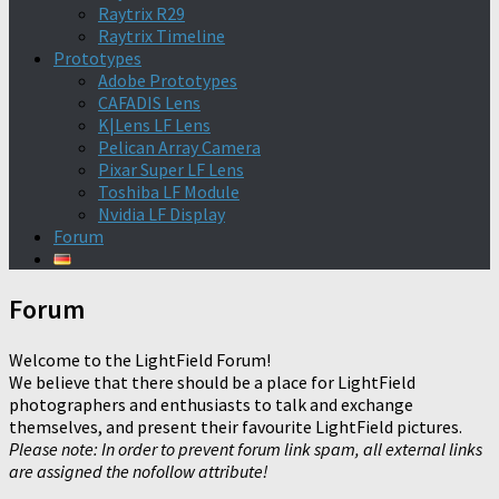
Raytrix R29
Raytrix Timeline
Prototypes
Adobe Prototypes
CAFADIS Lens
K|Lens LF Lens
Pelican Array Camera
Pixar Super LF Lens
Toshiba LF Module
Nvidia LF Display
Forum
Forum
Welcome to the LightField Forum!
We believe that there should be a place for LightField
photographers and enthusiasts to talk and exchange
themselves, and present their favourite LightField pictures.
Please note: In order to prevent forum link spam, all external links
are assigned the nofollow attribute!