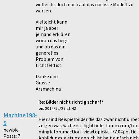
vielleicht doch noch auf das nächste Modell zu
warten.
Vielleicht kann
mir ja aber
jemand erklären
woran das liegt
und ob das ein
generelles
Problem von
Lichtfeld ist.
Danke und
Grüsse
Arsmachina
Re: Bilder nicht richtig scharf?
on:
2014/12/29 21:42
Machine198-
Hier sind Beispielbilder die das zwar nicht unbe
5
zeigen was Sache ist. lightfield-forum.com/fo
newbie
mingleforumaction=viewtopic&t=77.0#postid-
Posts: 7
Abbildungsleistung an sich ist halt einfach nich