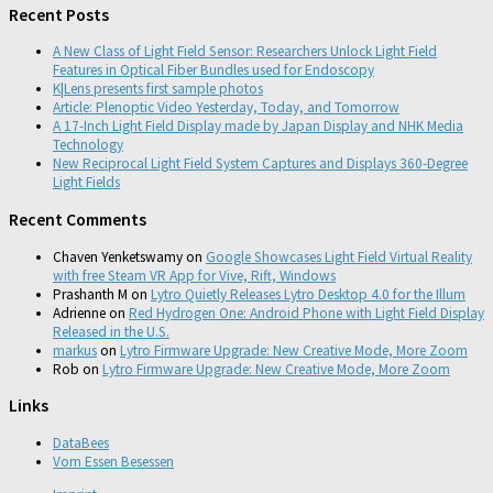
Recent Posts
A New Class of Light Field Sensor: Researchers Unlock Light Field
Features in Optical Fiber Bundles used for Endoscopy
K|Lens presents first sample photos
Article: Plenoptic Video Yesterday, Today, and Tomorrow
A 17-Inch Light Field Display made by Japan Display and NHK Media
Technology
New Reciprocal Light Field System Captures and Displays 360-Degree
Light Fields
Recent Comments
Chaven Yenketswamy
on
Google Showcases Light Field Virtual Reality
with free Steam VR App for Vive, Rift, Windows
Prashanth M
on
Lytro Quietly Releases Lytro Desktop 4.0 for the Illum
Adrienne
on
Red Hydrogen One: Android Phone with Light Field Display
Released in the U.S.
markus
on
Lytro Firmware Upgrade: New Creative Mode, More Zoom
Rob
on
Lytro Firmware Upgrade: New Creative Mode, More Zoom
Links
DataBees
Vom Essen Besessen