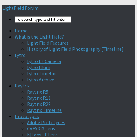
Find out more.
Okay, thanks
LightField Forum
Home
What is the Light Field?
Light Field Features
History of Light Field Photography [Timeline]
Lytro
Lytro LF Camera
Lytro Illum
Lytro Timeline
Lytro Archive
Raytrix
Raytrix R5
Raytrix R11
Raytrix R29
Raytrix Timeline
Prototypes
Adobe Prototypes
CAFADIS Lens
K|Lens LF Lens