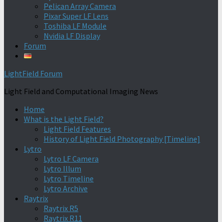
Pelican Array Camera
Pixar Super LF Lens
Toshiba LF Module
Nvidia LF Display
Forum
LightField Forum
Light Field and Computational Imaging News
Home
What is the Light Field?
Light Field Features
History of Light Field Photography [Timeline]
Lytro
Lytro LF Camera
Lytro Illum
Lytro Timeline
Lytro Archive
Raytrix
Raytrix R5
Raytrix R11