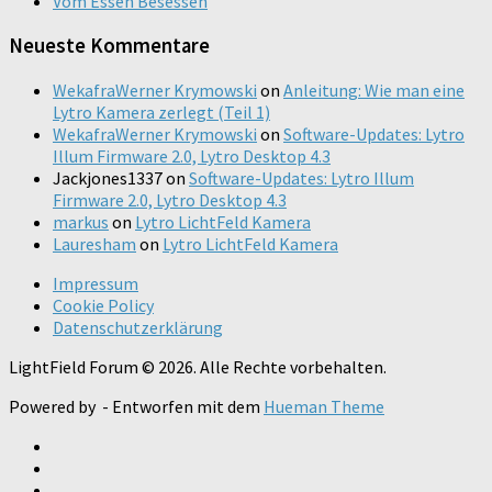
Vom Essen Besessen
Neueste Kommentare
WekafraWerner Krymowski
on
Anleitung: Wie man eine
Lytro Kamera zerlegt (Teil 1)
WekafraWerner Krymowski
on
Software-Updates: Lytro
Illum Firmware 2.0, Lytro Desktop 4.3
Jackjones1337
on
Software-Updates: Lytro Illum
Firmware 2.0, Lytro Desktop 4.3
markus
on
Lytro LichtFeld Kamera
Lauresham
on
Lytro LichtFeld Kamera
Impressum
Cookie Policy
Datenschutzerklärung
LightField Forum © 2026. Alle Rechte vorbehalten.
Powered by
- Entworfen mit dem
Hueman Theme