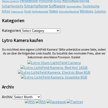
Refokus
Perspektive
Prototyp
Ren Ng
Raytrix
Pelican Imaging
Smartphone
Software
Schärfentiefe
Technische
Spiegelreflex
Video
Infos
Windows
Tools
Zubehör
Verfügbarkeit
Virtuelle Realität
Tiefenkarte
Kategorien
Kategorien
Lytro Kamera kaufen
Du möchtest eine eigene LichtFeld Kamera? Bitte unterstütze unsere Seite, indem
du sie über die folgenden Links kaufst. Du bezahlst den normalen Preis, aber wir
bekommen eine kleine Provision. Danke!
Archiv
Archiv