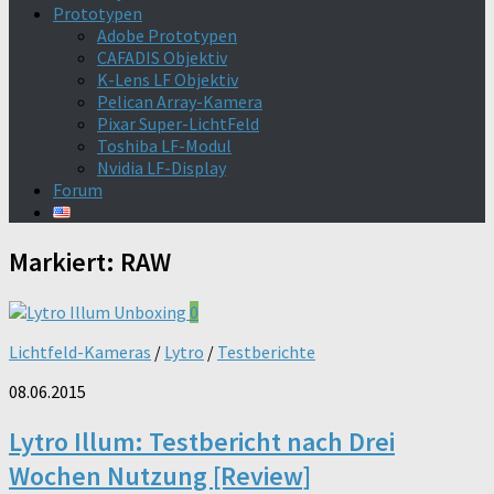
Prototypen
Adobe Prototypen
CAFADIS Objektiv
K-Lens LF Objektiv
Pelican Array-Kamera
Pixar Super-LichtFeld
Toshiba LF-Modul
Nvidia LF-Display
Forum
Markiert:
RAW
0
Lichtfeld-Kameras
/
Lytro
/
Testberichte
08.06.2015
Lytro Illum: Testbericht nach Drei
Wochen Nutzung [Review]