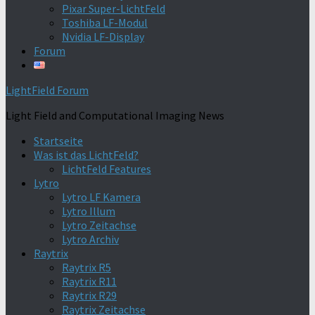
Pixar Super-LichtFeld
Toshiba LF-Modul
Nvidia LF-Display
Forum
LightField Forum
Light Field and Computational Imaging News
Startseite
Was ist das LichtFeld?
LichtFeld Features
Lytro
Lytro LF Kamera
Lytro Illum
Lytro Zeitachse
Lytro Archiv
Raytrix
Raytrix R5
Raytrix R11
Raytrix R29
Raytrix Zeitachse