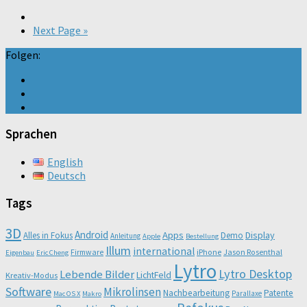
Next Page »
Folgen:
Sprachen
English
Deutsch
Tags
3D
Android
Apps
Display
Alles in Fokus
Demo
Anleitung
Apple
Bestellung
Illum
international
Firmware
iPhone
Jason Rosenthal
Eigenbau
Eric Cheng
Lytro
Lytro Desktop
Lebende Bilder
LichtFeld
Kreativ-Modus
Software
Mikrolinsen
Nachbearbeitung
Patente
Parallaxe
Mac OS X
Makro