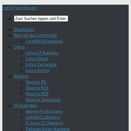
Find out more.
Okay, thanks
LightField Forum
Startseite
Was ist das LichtFeld?
LichtFeld Features
Lytro
Lytro LF Kamera
Lytro Illum
Lytro Zeitachse
Lytro Archiv
Raytrix
Raytrix R5
Raytrix R11
Raytrix R29
Raytrix Zeitachse
Prototypen
Adobe Prototypen
CAFADIS Objektiv
K-Lens LF Objektiv
Pelican Array-Kamera