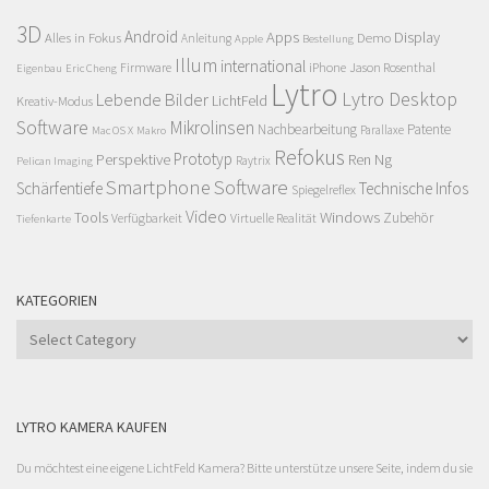
3D
Android
Apps
Display
Alles in Fokus
Demo
Anleitung
Apple
Bestellung
Illum
international
Firmware
iPhone
Jason Rosenthal
Eigenbau
Eric Cheng
Lytro
Lytro Desktop
Lebende Bilder
LichtFeld
Kreativ-Modus
Software
Mikrolinsen
Nachbearbeitung
Patente
Parallaxe
Mac OS X
Makro
Refokus
Perspektive
Prototyp
Ren Ng
Raytrix
Pelican Imaging
Smartphone
Software
Schärfentiefe
Technische Infos
Spiegelreflex
Video
Windows
Tools
Zubehör
Verfügbarkeit
Virtuelle Realität
Tiefenkarte
KATEGORIEN
Kategorien
LYTRO KAMERA KAUFEN
Du möchtest eine eigene LichtFeld Kamera? Bitte unterstütze unsere Seite, indem du sie