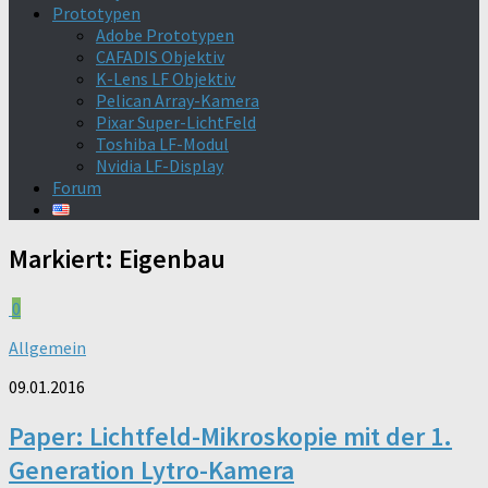
Prototypen
Adobe Prototypen
CAFADIS Objektiv
K-Lens LF Objektiv
Pelican Array-Kamera
Pixar Super-LichtFeld
Toshiba LF-Modul
Nvidia LF-Display
Forum
Markiert:
Eigenbau
0
Allgemein
09.01.2016
Paper: Lichtfeld-Mikroskopie mit der 1.
Generation Lytro-Kamera