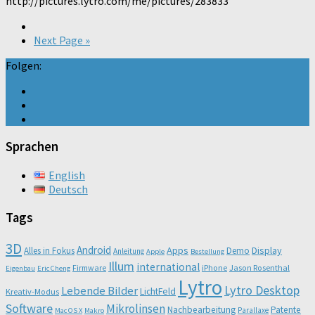
http://pictures.lytro.com/me/pictures/283833
Next Page »
Folgen:
Sprachen
English
Deutsch
Tags
3D
Android
Apps
Display
Alles in Fokus
Demo
Anleitung
Apple
Bestellung
Illum
international
Firmware
iPhone
Jason Rosenthal
Eigenbau
Eric Cheng
Lytro
Lytro Desktop
Lebende Bilder
LichtFeld
Kreativ-Modus
Software
Mikrolinsen
Nachbearbeitung
Patente
Parallaxe
Mac OS X
Makro