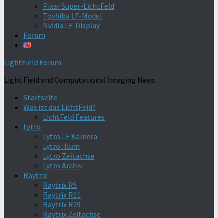
Pixar Super-LichtFeld
Toshiba LF-Modul
Nvidia LF-Display
Forum
LightField Forum
Light Field and Computational Imaging News
Startseite
Was ist das LichtFeld?
LichtFeld Features
Lytro
Lytro LF Kamera
Lytro Illum
Lytro Zeitachse
Lytro Archiv
Raytrix
Raytrix R5
Raytrix R11
Raytrix R29
Raytrix Zeitachse