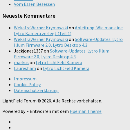
Vom Essen Besessen
Neueste Kommentare
WekafraWerner Krymowski
on
Anleitung: Wie man eine
Lytro Kamera zerlegt (Teil 1)
WekafraWerner Krymowski
on
Software-Updates: Lytro
Illum Firmware 2.0, Lytro Desktop 4.3
Jackjones1337
on
Software-Updates: Lytro Illum
Firmware 2.0, Lytro Desktop 4.3
markus
on
Lytro LichtFeld Kamera
Lauresham
on
Lytro LichtFeld Kamera
Impressum
Cookie Policy
Datenschutzerklärung
LightField Forum © 2026. Alle Rechte vorbehalten.
Powered by
- Entworfen mit dem
Hueman Theme