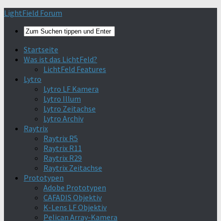
Find out more.
Okay, thanks
LightField Forum
Startseite
Was ist das LichtFeld?
LichtFeld Features
Lytro
Lytro LF Kamera
Lytro Illum
Lytro Zeitachse
Lytro Archiv
Raytrix
Raytrix R5
Raytrix R11
Raytrix R29
Raytrix Zeitachse
Prototypen
Adobe Prototypen
CAFADIS Objektiv
K-Lens LF Objektiv
Pelican Array-Kamera