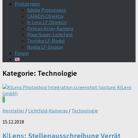
Prototypen
Adobe Prototypen
CAFADIS Objektiv
K-Lens LF Objektiv
Pelican Array-Kamera
Pixar Super-LichtFeld
Toshiba LF-Modul
Nvidia LF-Display
Forum
Kategorie:
Technologie
0
Hersteller
/
Lichtfeld-Kameras
/
Technologie
15.12.2018
K|Lens: Stellenausschreibung Verrät