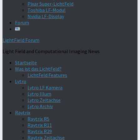
Pixar Super-LichtFeld
Toshiba LF-Modul
Nvidia LF-Display
Forum
LightField Forum
Light Field and Computational Imaging News
Startseite
Was ist das LichtFeld?
LichtFeld Features
Lytro
Lytro LF Kamera
Lytro Illum
Lytro Zeitachse
Lytro Archiv
Raytrix
Raytrix R5
Raytrix R11
Raytrix R29
Raytrix Zeitachse