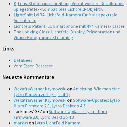
K|Lens: Stellenausschreibung Verrät weitere Details über
Spiegelreflex-Kompatibles Lichtfeld-Objektiv
LightShift LVIRA: Lichtfeld-Kamera für Multispektrale
Aufnahmen
Lichtfeld Patent: LG Smartphone mit 4×4 Kamera-Raster
The Looking Glass: Lichtfeld-Display, Präsentation und
Vimeo Hologramm-Streaming
Links
DataBees
Vom Essen Besessen
Neueste Kommentare
WekafraWerner Krymowski
on
Anleitung: Wie man eine
Lytro Kamera zerlegt (Teil 1)
WekafraWerner Krymowski
on
Software-Updates: Lytro
Illum Firmware 2.0, Lytro Desktop 4.3
Jackjones1337
on
Software-Updates: Lytro Illum
Firmware 2.0, Lytro Desktop 4.3
markus
on
Lytro LichtFeld Kamera