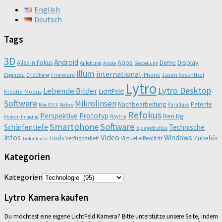
English
Deutsch
Tags
3D
Android
Apps
Display
Alles in Fokus
Demo
Anleitung
Apple
Bestellung
Illum
international
Firmware
iPhone
Jason Rosenthal
Eigenbau
Eric Cheng
Lytro
Lytro Desktop
Lebende Bilder
LichtFeld
Kreativ-Modus
Software
Mikrolinsen
Nachbearbeitung
Patente
Parallaxe
Mac OS X
Makro
Refokus
Perspektive
Prototyp
Ren Ng
Raytrix
Pelican Imaging
Smartphone
Software
Schärfentiefe
Technische
Spiegelreflex
Video
Infos
Windows
Tools
Zubehör
Verfügbarkeit
Virtuelle Realität
Tiefenkarte
Kategorien
Kategorien
Lytro Kamera kaufen
Du möchtest eine eigene LichtFeld Kamera? Bitte unterstütze unsere Seite, indem