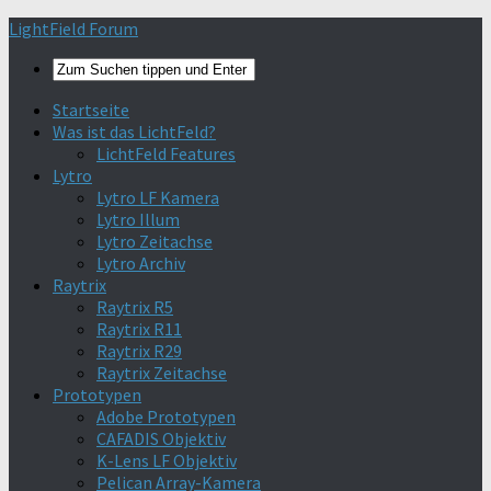
Find out more.
Okay, thanks
LightField Forum
Startseite
Was ist das LichtFeld?
LichtFeld Features
Lytro
Lytro LF Kamera
Lytro Illum
Lytro Zeitachse
Lytro Archiv
Raytrix
Raytrix R5
Raytrix R11
Raytrix R29
Raytrix Zeitachse
Prototypen
Adobe Prototypen
CAFADIS Objektiv
K-Lens LF Objektiv
Pelican Array-Kamera