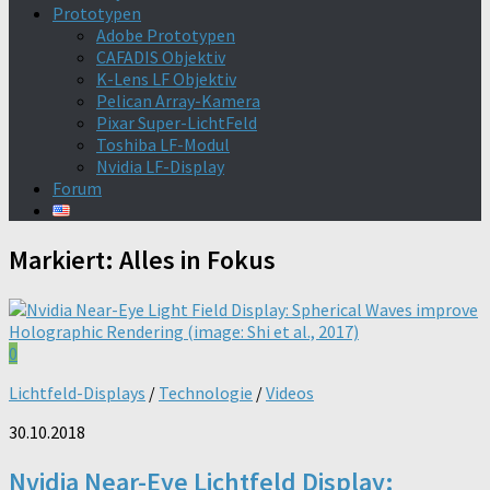
Prototypen
Adobe Prototypen
CAFADIS Objektiv
K-Lens LF Objektiv
Pelican Array-Kamera
Pixar Super-LichtFeld
Toshiba LF-Modul
Nvidia LF-Display
Forum
Markiert:
Alles in Fokus
0
Lichtfeld-Displays
/
Technologie
/
Videos
30.10.2018
Nvidia Near-Eye Lichtfeld Display: