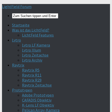
Find out more.
Okay, thanks
LightField Forum
Startseite
Was ist das LichtFeld?
LichtFeld Features
Lytro
Lytro LF Kamera
Lytro Illum
Lytro Zeitachse
Lytro Archiv
Raytrix
Raytrix R5
Raytrix R11
Raytrix R29
Raytrix Zeitachse
Prototypen
Adobe Prototypen
CAFADIS Objektiv
K-Lens LF Objektiv
Pelican Array-Kamera