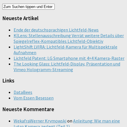
Neueste Artikel
Ende der deutschsprachigen Lichtfeld-News
K|Lens: Stellenausschreibung Verrät weitere Details über
Spiegelreflex-Kompatibles Lichtfeld-Objektiv
LightShift LVIRA: Lichtfeld-Kamera für Multispektrale
Aufnahmen
Lichtfeld Patent: LG Smartphone mit 4×4 Kamera-Raster
The Looking Glass: Lichtfeld-Display, Präsentation und
Vimeo Hologramm-Streaming
Links
DataBees
Vom Essen Besessen
Neueste Kommentare
WekafraWerner Krymowski
on
Anleitung: Wie man eine
Lytro Kamera zerlegt (Teil 1)