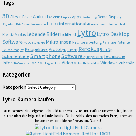
Tags
3D
Android
Apps
Display
Alles in Fokus
Demo
Anleitung
Apple
Bestellung
Illum
international
Firmware
iPhone
Jason Rosenthal
Eigenbau
Eric Cheng
Lytro
Lytro Desktop
Lebende Bilder
LichtFeld
Kreativ-Modus
Software
Mikrolinsen
Nachbearbeitung
Patente
Parallaxe
Mac OS X
Makro
Refokus
Perspektive
Prototyp
Ren Ng
Raytrix
Pelican Imaging
Smartphone
Software
Schärfentiefe
Technische
Spiegelreflex
Video
Infos
Windows
Tools
Zubehör
Verfügbarkeit
Virtuelle Realität
Tiefenkarte
Kategorien
Kategorien
Lytro Kamera kaufen
Du möchtest eine eigene LichtFeld Kamera? Bitte unterstütze unsere Seite, indem
du sie über die folgenden Links kaufst. Du bezahlst den normalen Preis, aber wir
bekommen eine kleine Provision. Danke!