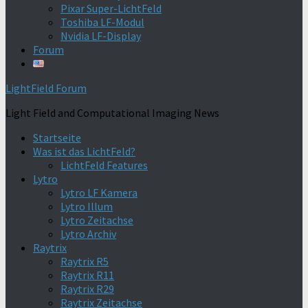
Pixar Super-LichtFeld
Toshiba LF-Modul
Nvidia LF-Display
Forum
LightField Forum
Light Field and Computational Imaging News
Startseite
Was ist das LichtFeld?
LichtFeld Features
Lytro
Lytro LF Kamera
Lytro Illum
Lytro Zeitachse
Lytro Archiv
Raytrix
Raytrix R5
Raytrix R11
Raytrix R29
Raytrix Zeitachse