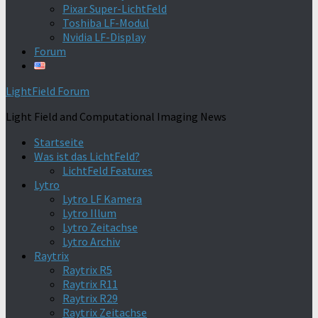
Pixar Super-LichtFeld
Toshiba LF-Modul
Nvidia LF-Display
Forum
LightField Forum
Light Field and Computational Imaging News
Startseite
Was ist das LichtFeld?
LichtFeld Features
Lytro
Lytro LF Kamera
Lytro Illum
Lytro Zeitachse
Lytro Archiv
Raytrix
Raytrix R5
Raytrix R11
Raytrix R29
Raytrix Zeitachse