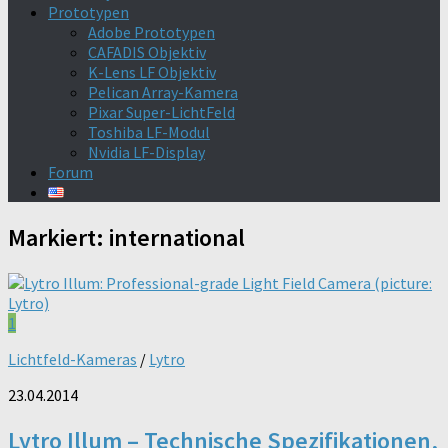
Prototypen
Adobe Prototypen
CAFADIS Objektiv
K-Lens LF Objektiv
Pelican Array-Kamera
Pixar Super-LichtFeld
Toshiba LF-Modul
Nvidia LF-Display
Forum
Markiert:
international
1
Lichtfeld-Kameras
/
Lytro
23.04.2014
Lytro Illum – Technische Spezifikationen,