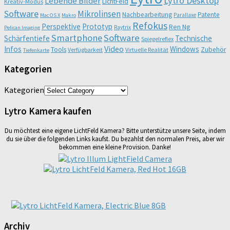
Lytro Desktop
Lebende Bilder
LichtFeld
Kreativ-Modus
Software
Mikrolinsen
Nachbearbeitung
Patente
Parallaxe
Mac OS X
Makro
Refokus
Perspektive
Prototyp
Ren Ng
Raytrix
Pelican Imaging
Smartphone
Software
Schärfentiefe
Technische
Spiegelreflex
Video
Infos
Windows
Tools
Zubehör
Verfügbarkeit
Virtuelle Realität
Tiefenkarte
Kategorien
Kategorien
Lytro Kamera kaufen
Du möchtest eine eigene LichtFeld Kamera? Bitte unterstütze unsere Seite, indem
du sie über die folgenden Links kaufst. Du bezahlst den normalen Preis, aber wir
bekommen eine kleine Provision. Danke!
Archiv