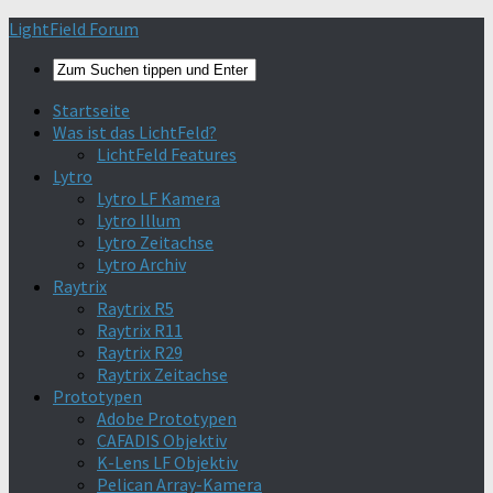
Find out more.
Okay, thanks
LightField Forum
Startseite
Was ist das LichtFeld?
LichtFeld Features
Lytro
Lytro LF Kamera
Lytro Illum
Lytro Zeitachse
Lytro Archiv
Raytrix
Raytrix R5
Raytrix R11
Raytrix R29
Raytrix Zeitachse
Prototypen
Adobe Prototypen
CAFADIS Objektiv
K-Lens LF Objektiv
Pelican Array-Kamera