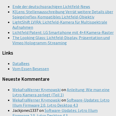
Ende der deutschsprachigen Lichtfeld-News
K|Lens: Stellenausschreibung Verrät weitere Details über
Spiegelreflex-Kompatibles Lichtfeld-Objektiv
LightShift LVIRA: Lichtfeld-Kamera für Multispektrale
Aufnahmen
Lichtfeld Patent: LG Smartphone mit 4×4 Kamera-Raster
The Looking Glass: Lichtfeld-Display, Präsentation und
Vimeo Hologramm-Streaming
Links
DataBees
Vom Essen Besessen
Neueste Kommentare
WekafraWerner Krymowski
on
Anleitung: Wie man eine
Lytro Kamera zerlegt (Teil 1)
WekafraWerner Krymowski
on
Software-Updates: Lytro
Illum Firmware 2.0, Lytro Desktop 4.3
Jackjones1337
on
Software-Updates: Lytro Illum
Firmware 2.0, Lytro Desktop 4.3