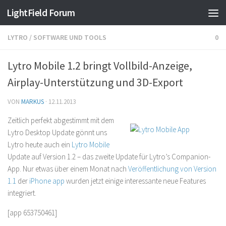
Find out more.
Okay, thanks
LightField Forum
LYTRO
/
SOFTWARE UND TOOLS
0
Lytro Mobile 1.2 bringt Vollbild-Anzeige,
Airplay-Unterstützung und 3D-Export
VON
MARKUS
·
12.11.2013
Zeitlich perfekt abgestimmt mit dem
Lytro Desktop Update gönnt uns
Lytro heute auch ein
Lytro Mobile
Update auf Version 1.2 – das zweite Update für Lytro’s Companion-
App. Nur etwas über einem Monat nach
Veröffentlichung von Version
1.1
der
iPhone app
wurden jetzt einige interessante neue Features
integriert.
[app 653750461]