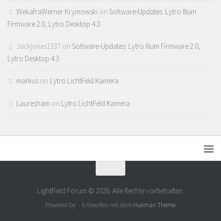
WekafraWerner Krymowski
on
Software-Updates: Lytro Illum
Firmware 2.0, Lytro Desktop 4.3
Jackjones1337
on
Software-Updates: Lytro Illum Firmware 2.0,
Lytro Desktop 4.3
markus
on
Lytro LichtFeld Kamera
Lauresham
on
Lytro LichtFeld Kamera
LightField Forum © 2026. Alle Rechte vorbehalten.
Powered by
- Entworfen mit dem
Hueman Theme