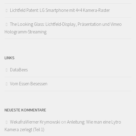
Lichtfeld Patent: LG Smartphone mit 4×4 Kamera-Raster
The Looking Glass: Lichtfeld-Display, Präsentation und Vimeo
Hologramm-Streaming
LINKS
DataBees
Vom Essen Besessen
NEUESTE KOMMENTARE
WekafraWerner Krymowski
on
Anleitung: Wie man eine Lytro
Kamera zerlegt (Teil 1)