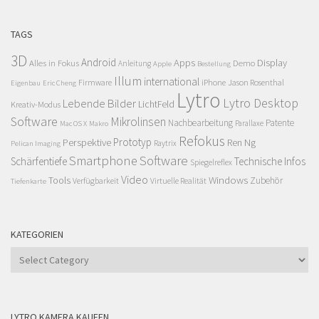
TAGS
3D
Android
Apps
Display
Alles in Fokus
Demo
Anleitung
Apple
Bestellung
Illum
international
Firmware
iPhone
Jason Rosenthal
Eigenbau
Eric Cheng
Lytro
Lytro Desktop
Lebende Bilder
LichtFeld
Kreativ-Modus
Software
Mikrolinsen
Nachbearbeitung
Patente
Parallaxe
Mac OS X
Makro
Refokus
Perspektive
Prototyp
Ren Ng
Raytrix
Pelican Imaging
Smartphone
Software
Schärfentiefe
Technische Infos
Spiegelreflex
Video
Windows
Tools
Zubehör
Verfügbarkeit
Virtuelle Realität
Tiefenkarte
KATEGORIEN
Kategorien
LYTRO KAMERA KAUFEN