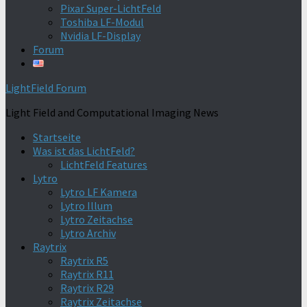
Pixar Super-LichtFeld
Toshiba LF-Modul
Nvidia LF-Display
Forum
LightField Forum
Light Field and Computational Imaging News
Startseite
Was ist das LichtFeld?
LichtFeld Features
Lytro
Lytro LF Kamera
Lytro Illum
Lytro Zeitachse
Lytro Archiv
Raytrix
Raytrix R5
Raytrix R11
Raytrix R29
Raytrix Zeitachse