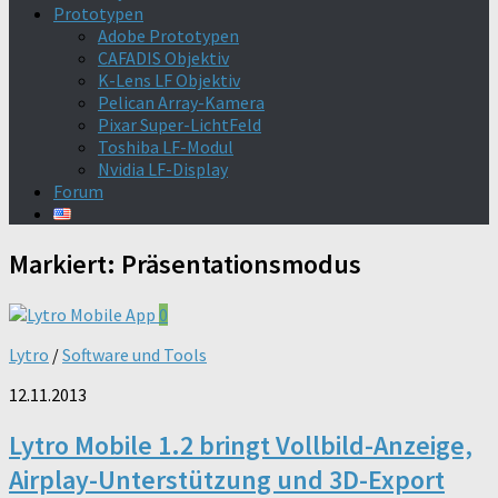
Prototypen
Adobe Prototypen
CAFADIS Objektiv
K-Lens LF Objektiv
Pelican Array-Kamera
Pixar Super-LichtFeld
Toshiba LF-Modul
Nvidia LF-Display
Forum
Markiert:
Präsentationsmodus
0
Lytro
/
Software und Tools
12.11.2013
Lytro Mobile 1.2 bringt Vollbild-Anzeige,
Airplay-Unterstützung und 3D-Export