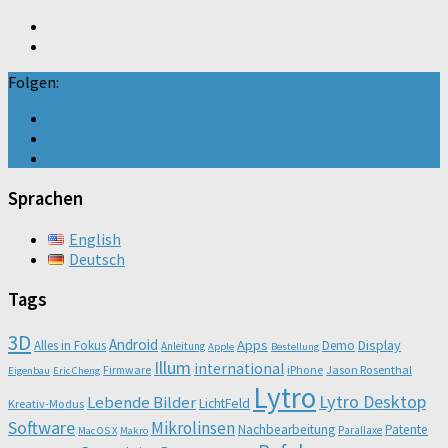
Folgen:
Sprachen
English
Deutsch
Tags
3D
Android
Apps
Display
Alles in Fokus
Demo
Anleitung
Apple
Bestellung
Illum
international
Firmware
iPhone
Jason Rosenthal
Eigenbau
Eric Cheng
Lytro
Lytro Desktop
Lebende Bilder
LichtFeld
Kreativ-Modus
Software
Mikrolinsen
Nachbearbeitung
Patente
Parallaxe
Mac OS X
Makro