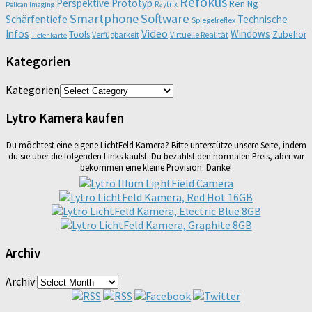
Refokus
Perspektive
Prototyp
Ren Ng
Raytrix
Pelican Imaging
Smartphone
Software
Schärfentiefe
Technische
Spiegelreflex
Video
Infos
Windows
Tools
Zubehör
Verfügbarkeit
Virtuelle Realität
Tiefenkarte
Kategorien
Kategorien
Lytro Kamera kaufen
Du möchtest eine eigene LichtFeld Kamera? Bitte unterstütze unsere Seite, indem
du sie über die folgenden Links kaufst. Du bezahlst den normalen Preis, aber wir
bekommen eine kleine Provision. Danke!
Archiv
Archiv