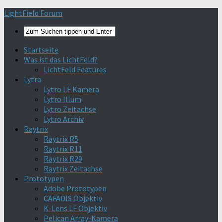
Find out more.
Okay, thanks
LightField Forum
Startseite
Was ist das LichtFeld?
LichtFeld Features
Lytro
Lytro LF Kamera
Lytro Illum
Lytro Zeitachse
Lytro Archiv
Raytrix
Raytrix R5
Raytrix R11
Raytrix R29
Raytrix Zeitachse
Prototypen
Adobe Prototypen
CAFADIS Objektiv
K-Lens LF Objektiv
Pelican Array-Kamera