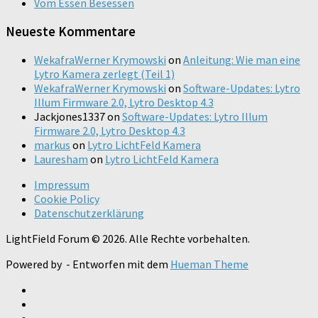
Vom Essen Besessen
Neueste Kommentare
WekafraWerner Krymowski
on
Anleitung: Wie man eine
Lytro Kamera zerlegt (Teil 1)
WekafraWerner Krymowski
on
Software-Updates: Lytro
Illum Firmware 2.0, Lytro Desktop 4.3
Jackjones1337
on
Software-Updates: Lytro Illum
Firmware 2.0, Lytro Desktop 4.3
markus
on
Lytro LichtFeld Kamera
Lauresham
on
Lytro LichtFeld Kamera
Impressum
Cookie Policy
Datenschutzerklärung
LightField Forum © 2026. Alle Rechte vorbehalten.
Powered by
- Entworfen mit dem
Hueman Theme