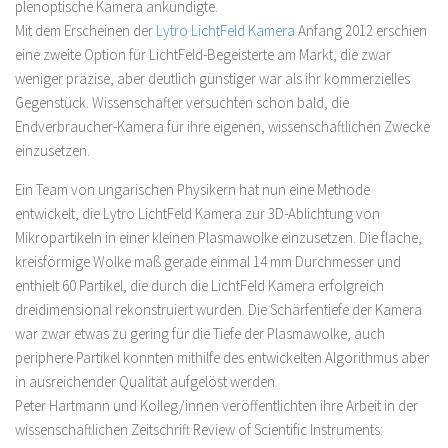
plenoptische Kamera ankündigte.
Mit dem Erscheinen der
Lytro LichtFeld Kamera
Anfang 2012 erschien
eine zweite Option für LichtFeld-Begeisterte am Markt, die zwar
weniger präzise, aber deutlich günstiger war als ihr kommerzielles
Gegenstück. Wissenschafter versuchten schon bald, die
Endverbraucher-Kamera für ihre eigenen, wissenschaftlichen Zwecke
einzusetzen.
Ein Team von ungarischen Physikern hat nun eine Methode
entwickelt, die Lytro LichtFeld Kamera zur 3D-Ablichtung von
Mikropartikeln in einer kleinen Plasmawolke einzusetzen.
Die flache,
kreisförmige Wolke maß gerade einmal 14 mm Durchmesser und
enthielt 60 Partikel, die durch die LichtFeld Kamera erfolgreich
dreidimensional rekonstruiert wurden. Die Schärfentiefe der Kamera
war zwar etwas zu gering für die Tiefe der Plasmawolke, auch
periphere Partikel konnten mithilfe des entwickelten Algorithmus aber
in ausreichender Qualität aufgelöst werden.
Peter Hartmann und Kolleg/innen veröffentlichten ihre Arbeit in der
wissenschaftlichen Zeitschrift
Review of Scientific Instruments
: