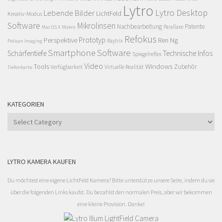
Lytro
Lytro Desktop
Lebende Bilder
LichtFeld
Kreativ-Modus
Software
Mikrolinsen
Nachbearbeitung
Patente
Parallaxe
Mac OS X
Makro
Refokus
Perspektive
Prototyp
Ren Ng
Raytrix
Pelican Imaging
Smartphone
Software
Schärfentiefe
Technische Infos
Spiegelreflex
Video
Windows
Tools
Zubehör
Verfügbarkeit
Virtuelle Realität
Tiefenkarte
KATEGORIEN
Kategorien
LYTRO KAMERA KAUFEN
Du möchtest eine eigene LichtFeld Kamera? Bitte unterstütze unsere Seite, indem du sie
über die folgenden Links kaufst. Du bezahlst den normalen Preis, aber wir bekommen
eine kleine Provision. Danke!