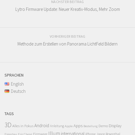
NÄCHSTER BEITRAG
Lytro Firmware Update: Neuer Kreativ-Modus, Mehr Zoom
VORHERIGER BEITRAG
Methode zum Erstellen von Panorama LichtFeld Bildern
SPRACHEN
English
Deutsch
TAGS
3D
Android
Apps
Display
Alles in Fokus
Demo
Anleitung
Apple
Bestellung
Illum
international
Firmware
iPhone
Jason Rosenthal
Eigenbau
Eric Cheng