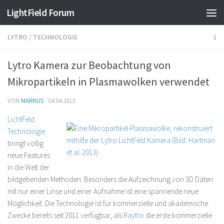
Find out more.
Okay, thanks
LightField Forum
LYTRO
/
TECHNOLOGIE
1
Lytro Kamera zur Beobachtung von
Mikropartikeln in Plasmawolken verwendet
VON
MARKUS
·
04.04.2013
LichtFeld
Technologie
bringt völlig
neue Features
in die Welt der
bildgebenden Methoden: Besonders die Aufzeichnung von 3D Daten
mit nur einer Linse und einer Aufnahme ist eine spannende neue
Möglichkeit. Die Technologie ist für kommerzielle und akademische
Zwecke bereits seit 2011 verfügbar, als
Raytrix
die erste kommerzielle