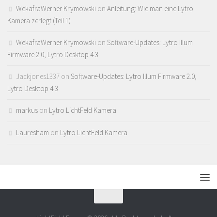
WekafraWerner Krymowski
on
Anleitung: Wie man eine Lytro
Kamera zerlegt (Teil 1)
WekafraWerner Krymowski
on
Software-Updates: Lytro Illum
Firmware 2.0, Lytro Desktop 4.3
Jackjones1337
on
Software-Updates: Lytro Illum Firmware 2.0,
Lytro Desktop 4.3
markus
on
Lytro LichtFeld Kamera
Lauresham
on
Lytro LichtFeld Kamera