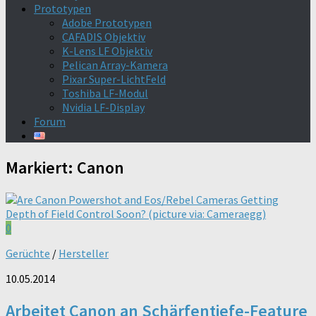
Prototypen
Adobe Prototypen
CAFADIS Objektiv
K-Lens LF Objektiv
Pelican Array-Kamera
Pixar Super-LichtFeld
Toshiba LF-Modul
Nvidia LF-Display
Forum
Markiert:
Canon
0
Gerüchte
/
Hersteller
10.05.2014
Arbeitet Canon an Schärfentiefe-Feature