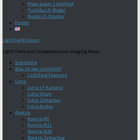
Pixar Super-LichtFeld
Toshiba LF-Modul
Nvidia LF-Display
Forum
LightField Forum
Light Field and Computational Imaging News
Startseite
Was ist das LichtFeld?
LichtFeld Features
Lytro
Lytro LF Kamera
Lytro Illum
Lytro Zeitachse
Lytro Archiv
Raytrix
Raytrix R5
Raytrix R11
Raytrix R29
Raytrix Zeitachse