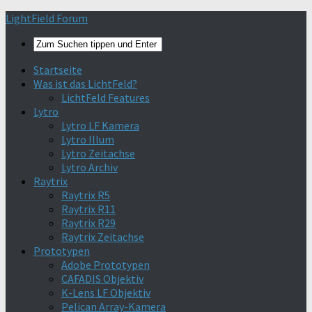
Find out more.
Okay, thanks
LightField Forum
Startseite
Was ist das LichtFeld?
LichtFeld Features
Lytro
Lytro LF Kamera
Lytro Illum
Lytro Zeitachse
Lytro Archiv
Raytrix
Raytrix R5
Raytrix R11
Raytrix R29
Raytrix Zeitachse
Prototypen
Adobe Prototypen
CAFADIS Objektiv
K-Lens LF Objektiv
Pelican Array-Kamera