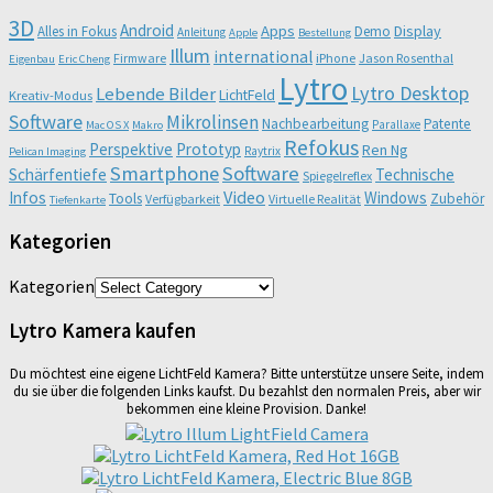
3D
Android
Apps
Display
Alles in Fokus
Demo
Anleitung
Apple
Bestellung
Illum
international
Firmware
iPhone
Jason Rosenthal
Eigenbau
Eric Cheng
Lytro
Lytro Desktop
Lebende Bilder
LichtFeld
Kreativ-Modus
Software
Mikrolinsen
Nachbearbeitung
Patente
Parallaxe
Mac OS X
Makro
Refokus
Perspektive
Prototyp
Ren Ng
Raytrix
Pelican Imaging
Smartphone
Software
Schärfentiefe
Technische
Spiegelreflex
Video
Infos
Windows
Tools
Zubehör
Verfügbarkeit
Virtuelle Realität
Tiefenkarte
Kategorien
Kategorien
Lytro Kamera kaufen
Du möchtest eine eigene LichtFeld Kamera? Bitte unterstütze unsere Seite, indem
du sie über die folgenden Links kaufst. Du bezahlst den normalen Preis, aber wir
bekommen eine kleine Provision. Danke!