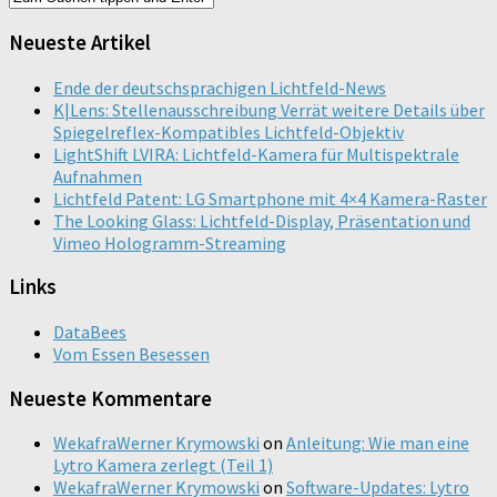
Neueste Artikel
Ende der deutschsprachigen Lichtfeld-News
K|Lens: Stellenausschreibung Verrät weitere Details über
Spiegelreflex-Kompatibles Lichtfeld-Objektiv
LightShift LVIRA: Lichtfeld-Kamera für Multispektrale
Aufnahmen
Lichtfeld Patent: LG Smartphone mit 4×4 Kamera-Raster
The Looking Glass: Lichtfeld-Display, Präsentation und
Vimeo Hologramm-Streaming
Links
DataBees
Vom Essen Besessen
Neueste Kommentare
WekafraWerner Krymowski
on
Anleitung: Wie man eine
Lytro Kamera zerlegt (Teil 1)
WekafraWerner Krymowski
on
Software-Updates: Lytro