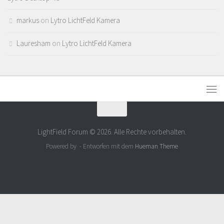
markus
on
Lytro LichtFeld Kamera
Lauresham
on
Lytro LichtFeld Kamera
LightField Forum © 2026. Alle Rechte vorbehalten.
Powered by
- Entworfen mit dem
Hueman Theme