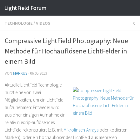
Find out more.
Okay, thanks
LightField Forum
TECHNOLOGIE
/
VIDEOS
0
Compressive LightField Photography: Neue
Methode für Hochauflösene LichtFelder in
einem Bild
VON
MARKUS
·
06.05.2013
Aktuelle LichtFeld Technologie
nutzt eine von zwei
Möglichkeiten, um ein LichtFeld
aufzunehmen: Entweder wird
aus einer einzigen Aufnahme ein
relativ niedrig-auflösendes
LichtFeld rekonstruiert (z.B. mit
Mikrolinsen-Arrays
oder kodierten
Masken), oder ein hochauflösendes LichtFeld aus mehreren