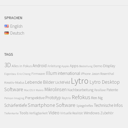
SPRACHEN
English
Deutsch
TAGS
3D
Android
Apps
Display
Alles in Fokus
Demo
Anleitung
Apple
Bestellung
Illum
international
Firmware
iPhone
Jason Rosenthal
Eigenbau
Eric Cheng
Lytro
Lytro Desktop
Lebende Bilder
LichtFeld
Kreativ-Modus
Software
Mikrolinsen
Nachbearbeitung
Patente
Parallaxe
Mac OS X
Makro
Refokus
Perspektive
Prototyp
Ren Ng
Raytrix
Pelican Imaging
Smartphone
Software
Schärfentiefe
Technische Infos
Spiegelreflex
Video
Windows
Tools
Zubehör
Verfügbarkeit
Virtuelle Realität
Tiefenkarte