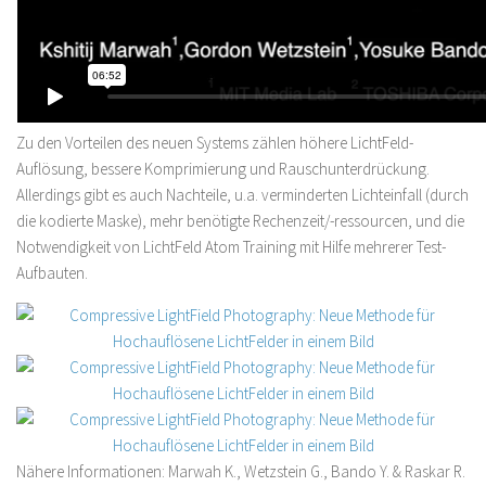
Zu den Vorteilen des neuen Systems zählen höhere LichtFeld-
Auflösung, bessere Komprimierung und Rauschunterdrückung.
Allerdings gibt es auch Nachteile, u.a. verminderten Lichteinfall (durch
die kodierte Maske), mehr benötigte Rechenzeit/-ressourcen, und die
Notwendigkeit von LichtFeld Atom Training mit Hilfe mehrerer Test-
Aufbauten.
Nähere Informationen: Marwah K., Wetzstein G., Bando Y. & Raskar R.