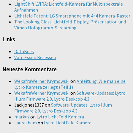
LightShift LVIRA: Lichtfeld-Kamera für Multispektrale
Aufnahmen
Lichtfeld Patent: LG Smartphone mit 4×4 Kamera-Raster
The Looking Glass: Lichtfeld-Display, Präsentation und
Vimeo Hologramm-Streaming
Links
DataBees
Vom Essen Besessen
Neueste Kommentare
WekafraWerner Krymowski
on
Anleitung: Wie man eine
Lytro Kamera zerlegt (Teil 1)
WekafraWerner Krymowski
on
Software-Updates: Lytro
Illum Firmware 2.0, Lytro Desktop 4.3
Jackjones1337
on
Software-Updates: Lytro Illum
Firmware 2.0, Lytro Desktop 4.3
markus
on
Lytro LichtFeld Kamera
Lauresham
on
Lytro LichtFeld Kamera