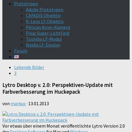
Prototypen
Adobe Prototypen
CAFADIS Objektiv
K-Lens LF Objektiv
Pelican Array-Kamera
Pixar Super-LichtFeld
Toshiba LF-Modul
Nvidia LF-Display
Forum
Lebende Bilder
3
Lytro Desktop v. 2.0: Perspektiven-Update mit
Farbverbesserung im Huckepack
von
markus
·
13.01.2013
Vor etwas über einem Monat veröffentlichte Lytro Version 2.0
der
Desktop Software
für Mac und
Windows
.