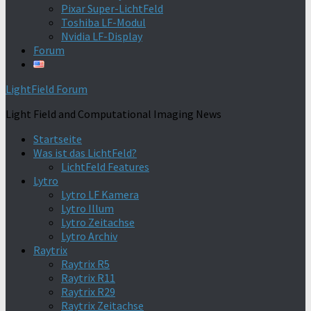
Pixar Super-LichtFeld
Toshiba LF-Modul
Nvidia LF-Display
Forum
LightField Forum
Light Field and Computational Imaging News
Startseite
Was ist das LichtFeld?
LichtFeld Features
Lytro
Lytro LF Kamera
Lytro Illum
Lytro Zeitachse
Lytro Archiv
Raytrix
Raytrix R5
Raytrix R11
Raytrix R29
Raytrix Zeitachse