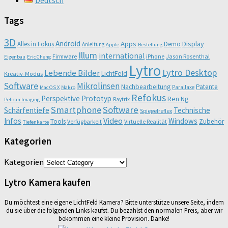
Tags
3D
Android
Apps
Display
Alles in Fokus
Demo
Anleitung
Apple
Bestellung
Illum
international
Firmware
iPhone
Jason Rosenthal
Eigenbau
Eric Cheng
Lytro
Lytro Desktop
Lebende Bilder
LichtFeld
Kreativ-Modus
Software
Mikrolinsen
Nachbearbeitung
Patente
Parallaxe
Mac OS X
Makro
Refokus
Perspektive
Prototyp
Ren Ng
Raytrix
Pelican Imaging
Smartphone
Software
Schärfentiefe
Technische
Spiegelreflex
Video
Infos
Windows
Tools
Zubehör
Verfügbarkeit
Virtuelle Realität
Tiefenkarte
Kategorien
Kategorien
Lytro Kamera kaufen
Du möchtest eine eigene LichtFeld Kamera? Bitte unterstütze unsere Seite, indem
du sie über die folgenden Links kaufst. Du bezahlst den normalen Preis, aber wir
bekommen eine kleine Provision. Danke!