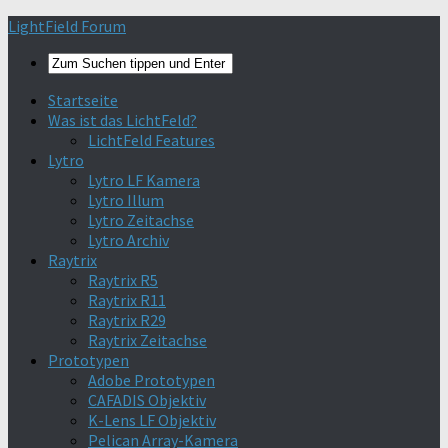
Find out more.
Okay, thanks
LightField Forum
Startseite
Was ist das LichtFeld?
LichtFeld Features
Lytro
Lytro LF Kamera
Lytro Illum
Lytro Zeitachse
Lytro Archiv
Raytrix
Raytrix R5
Raytrix R11
Raytrix R29
Raytrix Zeitachse
Prototypen
Adobe Prototypen
CAFADIS Objektiv
K-Lens LF Objektiv
Pelican Array-Kamera