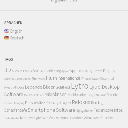
SPRACHEN
English
Deutsch
TAGS
3D
Android
Apps
Display
Alles in Fokus
Demo
Anleitung
Apple
Bestellung
Illum
international
Firmware
iPhone
Jason Rosenthal
Eigenbau
Eric Cheng
Lytro
Lytro Desktop
Lebende Bilder
LichtFeld
Kreativ-Modus
Software
Mikrolinsen
Nachbearbeitung
Patente
Parallaxe
Mac OS X
Makro
Refokus
Perspektive
Prototyp
Ren Ng
Raytrix
Pelican Imaging
Smartphone
Software
Schärfentiefe
Technische Infos
Spiegelreflex
Video
Windows
Tools
Zubehör
Verfügbarkeit
Virtuelle Realität
Tiefenkarte