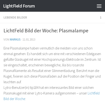
Find out more.
Okay, thanks
LightField Forum
LEBENDE BILDER
1
LichtFeld Bild der Woche: Plasmalampe
VON
MARKUS
·
11.01.2013
Eine Plasmalampe haben vermutlich die meisten von uns schon
einmal gesehen: Es handelt sich um eine mit verschiedenen Edelgasen
gefüllte Glaskugel mit einer Hochspannungs-Elektrode im Zentrum. Ist
sie eingeschaltet, erscheinen bewegliche, lila bis rosarote
Plasmafilamente als Resultat einer Glimmentladung. Berührt man die
Kugel, fixieren sich diese Plasmafäden auf die Position der Finger und
leuchten auf.
Lytro-Benutzer(in) tip184 hat ein interessantes Bild einer solchen
Plasmakugel mit einer Lytro-Kamera aufgenommen – unser
Lichtfeld
Bild der Woche
: