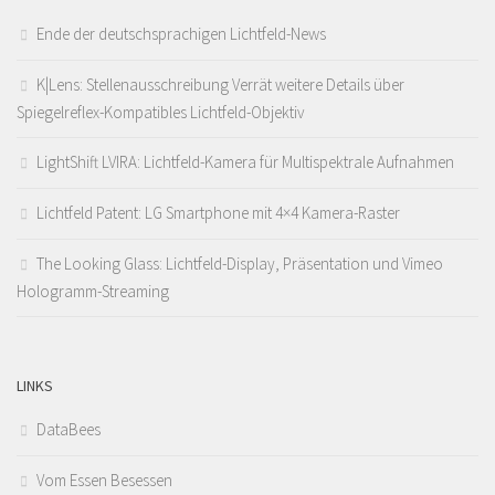
Ende der deutschsprachigen Lichtfeld-News
K|Lens: Stellenausschreibung Verrät weitere Details über
Spiegelreflex-Kompatibles Lichtfeld-Objektiv
LightShift LVIRA: Lichtfeld-Kamera für Multispektrale Aufnahmen
Lichtfeld Patent: LG Smartphone mit 4×4 Kamera-Raster
The Looking Glass: Lichtfeld-Display, Präsentation und Vimeo
Hologramm-Streaming
LINKS
DataBees
Vom Essen Besessen