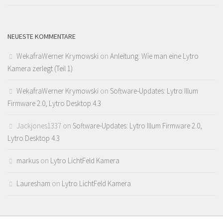
NEUESTE KOMMENTARE
WekafraWerner Krymowski
on
Anleitung: Wie man eine Lytro
Kamera zerlegt (Teil 1)
WekafraWerner Krymowski
on
Software-Updates: Lytro Illum
Firmware 2.0, Lytro Desktop 4.3
Jackjones1337
on
Software-Updates: Lytro Illum Firmware 2.0,
Lytro Desktop 4.3
markus
on
Lytro LichtFeld Kamera
Lauresham
on
Lytro LichtFeld Kamera